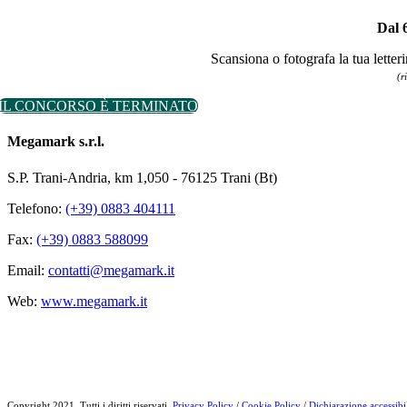
Dal 
Scansiona o fotografa la tua letter
(r
IL CONCORSO È TERMINATO
Megamark s.r.l.
S.P. Trani-Andria, km 1,050 - 76125 Trani (Bt)
Telefono:
(+39) 0883 404111
Fax:
(+39) 0883 588099
Email:
contatti@megamark.it
Web:
www.megamark.it
Copyright 2021. Tutti i diritti riservati.
Privacy Policy
/
Cookie Policy
/
Dichiarazione accessibil