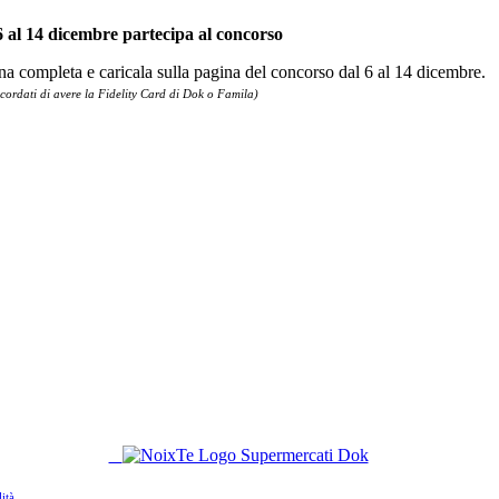
6 al 14 dicembre partecipa al concorso
ina completa e caricala sulla pagina del concorso dal 6 al 14 dicembre.
icordati di avere la Fidelity Card di Dok o Famila)
SEGUICI SUI NOSTRI SOCIAL
ità